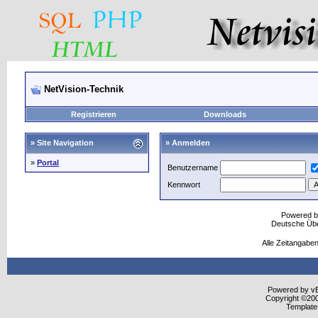
NetVision-Technik
Registrieren
Downloads
» Site Navigation
» Anmelden
»
Portal
Benutzername
Kennwort
Powered 
Deutsche Üb
Alle Zeitangaben
Powered by vBu
Copyright ©2000
Template