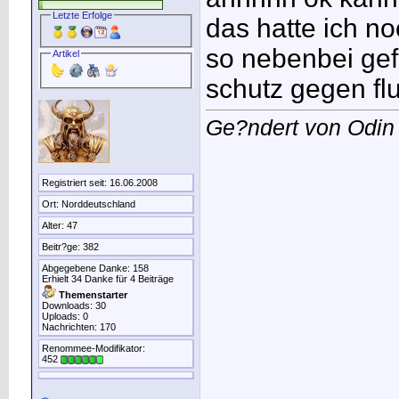
Letzte Erfolge
das hatte ich no
so nebenbei gefr
Artikel
schutz gegen flu
Ge?ndert von Odin
Registriert seit: 16.06.2008
Ort: Norddeutschland
Alter: 47
Beitr?ge: 382
Abgegebene Danke: 158
Erhielt 34 Danke für 4 Beiträge
Themenstarter
Downloads: 30
Uploads: 0
Nachrichten: 170
Renommee-Modifikator:
452