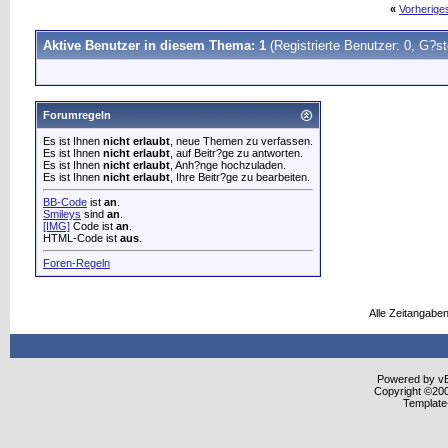
«
Vorherig
Aktive Benutzer in diesem Thema: 1
(Registrierte Benutzer: 0, G?st
Forumregeln
Es ist Ihnen
nicht erlaubt
, neue Themen zu verfassen.
Es ist Ihnen
nicht erlaubt
, auf Beitr?ge zu antworten.
Es ist Ihnen
nicht erlaubt
, Anh?nge hochzuladen.
Es ist Ihnen
nicht erlaubt
, Ihre Beitr?ge zu bearbeiten.
BB-Code
ist
an
.
Smileys
sind
an
.
[IMG]
Code ist
an
.
HTML-Code ist
aus
.
Foren-Regeln
Alle Zeitangaben
Powered by vBu
Copyright ©2000
Template