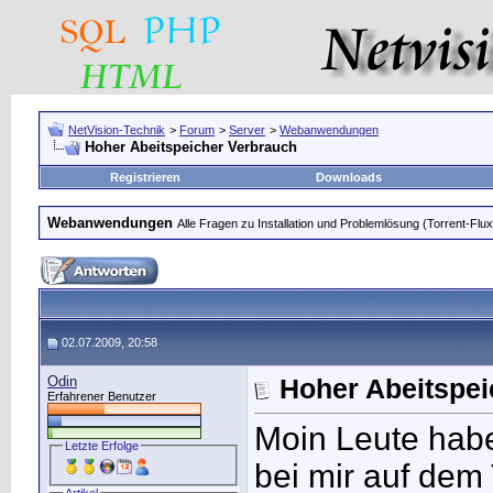
NetVision-Technik
>
Forum
>
Server
>
Webanwendungen
Hoher Abeitspeicher Verbrauch
Registrieren
Downloads
Webanwendungen
Alle Fragen zu Installation und Problemlösung (Torrent-Flu
02.07.2009, 20:58
Odin
Hoher Abeitspei
Erfahrener Benutzer
Moin Leute hab
Letzte Erfolge
bei mir auf dem 
Artikel