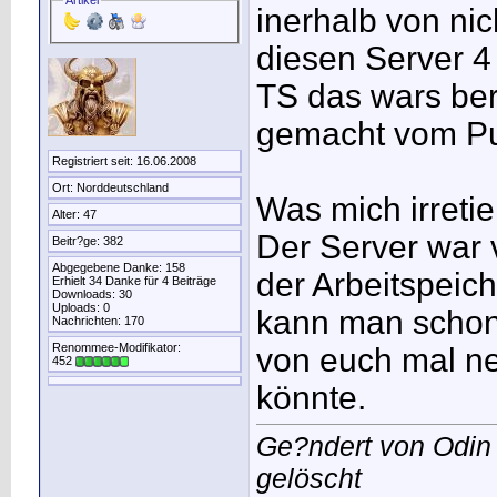
inerhalb von nic
diesen Server 4
TS das wars ber
gemacht vom Put
Registriert seit: 16.06.2008
Ort: Norddeutschland
Was mich irretie
Alter: 47
Der Server war 
Beitr?ge: 382
Abgegebene Danke: 158
der Arbeitspeic
Erhielt 34 Danke für 4 Beiträge
Downloads: 30
Uploads: 0
kann man schon 
Nachrichten: 170
Renommee-Modifikator:
von euch mal ne
452
könnte.
Ge?ndert von Odin
gelöscht