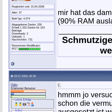
Registriert seit: 10.04.2008
mir hat das dam
Alter: 37
(90% RAM ausla
Beitr?ge: 4.074
Abgegebene Danke: 200
Erhielt 1.332 Danke für 153
____________
Beiträge
Downloads: 2
Schmutzige
Uploads: 1
Nachrichten: 731
Renommee-Modifikator:
we
6017
03.07.2009, 09:38
Odin
Erfahrener Benutzer
hmmm jo versuch
Letzte Erfolge
schon die vermu
ausgesetzt ist w
Artikel