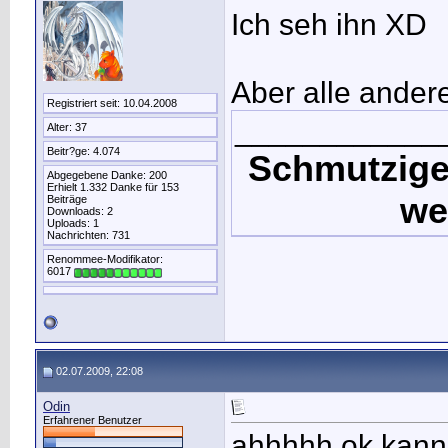
Ich seh ihn XD
Aber alle andere
Registriert seit: 10.04.2008
____________
Alter: 37
Beitr?ge: 4.074
Schmutzige
Abgegebene Danke: 200
Erhielt 1.332 Danke für 153
we
Beiträge
Downloads: 2
Uploads: 1
Nachrichten: 731
Renommee-Modifikator:
6017
02.07.2009, 22:08
Odin
Erfahrener Benutzer
ahhhhh ok kanns