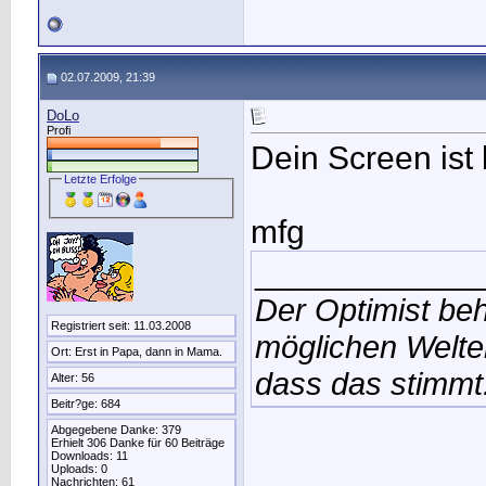
02.07.2009, 21:39
DoLo
Profi
Dein Screen ist 
Letzte Erfolge
mfg
____________
Der Optimist beh
Registriert seit: 11.03.2008
möglichen Welten
Ort: Erst in Papa, dann in Mama.
dass das stimmt
Alter: 56
Beitr?ge: 684
Abgegebene Danke: 379
Erhielt 306 Danke für 60 Beiträge
Downloads: 11
Uploads: 0
Nachrichten: 61