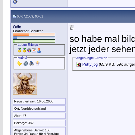
03.07.2009, 00:01
Odin
Erfahrener Benutzer
so habe mal bil
Letzte Erfolge
jetzt jeder sehe
Artikel
Angeh?ngte Grafiken
Putty.jpg
(65,9 KB, 59x aufger
Registriert seit: 16.06.2008
Ort: Norddeutschland
Alter: 47
Beitr?ge: 382
Abgegebene Danke: 158
Erhielt 34 Danke für 4 Beiträge