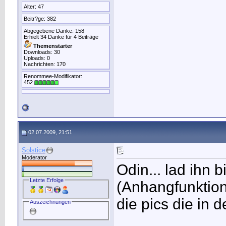
Alter: 47
Beitr?ge: 382
Abgegebene Danke: 158
Erhielt 34 Danke für 4 Beiträge
Themenstarter
Downloads: 30
Uploads: 0
Nachrichten: 170
Renommee-Modifikator:
452
02.07.2009, 21:51
Solstice
Moderator
Odin... lad ihn 
Letzte Erfolge
(Anhangfunktion
die pics die in 
Auszeichnungen