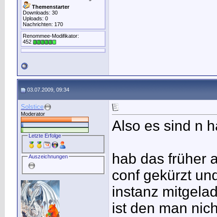
Themenstarter
Downloads: 30
Uploads: 0
Nachrichten: 170
Renommee-Modifikator:
452
03.07.2009, 09:34
Solstice
Moderator
Also es sind n 
Letzte Erfolge
hab das früher 
Auszeichnungen
conf gekürzt und
instanz mitgela
ist den man nich