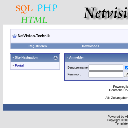
NetVision-Technik
Registrieren
Downloads
» Site Navigation
» Anmelden
»
Portal
Benutzername
Kennwort
Powered 
Deutsche Üb
Alle Zeitangaben
Powered by vBu
Copyright ©2000
Template