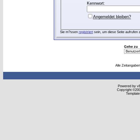
Kennwort:
Angemeldet bleiben?
Sie m?ssen
registriert
sein, um diese Seite aufrufen 
Gehe zu
Alle Zeitangaben
Powered by vBu
Copyright ©2000
Template