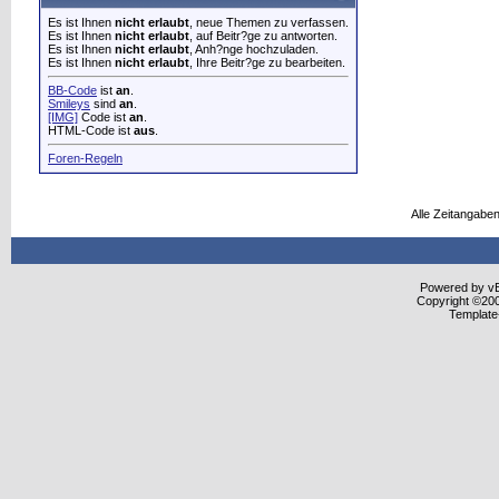
Es ist Ihnen
nicht erlaubt
, neue Themen zu verfassen.
Es ist Ihnen
nicht erlaubt
, auf Beitr?ge zu antworten.
Es ist Ihnen
nicht erlaubt
, Anh?nge hochzuladen.
Es ist Ihnen
nicht erlaubt
, Ihre Beitr?ge zu bearbeiten.
BB-Code
ist
an
.
Smileys
sind
an
.
[IMG]
Code ist
an
.
HTML-Code ist
aus
.
Foren-Regeln
Alle Zeitangaben
Powered by vBu
Copyright ©2000
Template