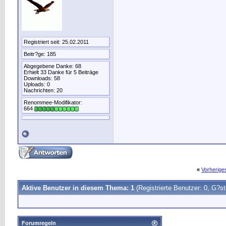
Registriert seit: 25.02.2011
Beitr?ge: 185
Abgegebene Danke: 68
Erhielt 33 Danke für 5 Beiträge
Downloads: 58
Uploads: 0
Nachrichten: 20
Renommee-Modifikator:
664
«
Vorherig
Aktive Benutzer in diesem Thema: 1
(Registrierte Benutzer: 0, G?st
Forumregeln