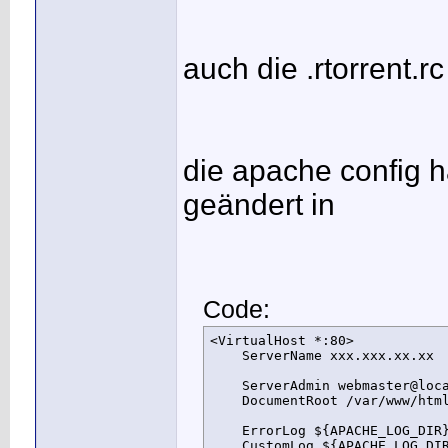
auch die .rtorrent.rc
die apache config 
geändert in
Code:
<VirtualHost *:80>

    ServerName xxx.xxx.xx.xx

    ServerAdmin webmaster@loca
    DocumentRoot /var/www/html
    ErrorLog ${APACHE_LOG_DIR}
    CustomLog ${APACHE_LOG_DIR