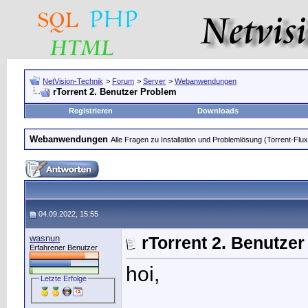
NetVision-Technik
>
Forum
>
Server
>
Webanwendungen
rTorrent 2. Benutzer Problem
Registrieren
Downloads
Webanwendungen
Alle Fragen zu Installation und Problemlösung (Torrent-Flu
04.09.2022, 15:55
wasnun
rTorrent 2. Benutze
Erfahrener Benutzer
hoi,
Letzte Erfolge