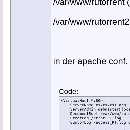
/var/www/rutorrent
/var/www/rutorrent
in der apache conf.
Code:
<VirtualHost *:80>

    ServerName xxxxxxxx1.org

    ServerAdmin webmaster@loca
    DocumentRoot /var/www/ruto
    ErrorLog /error_RT.log

    CustomLog /access_RT.log c