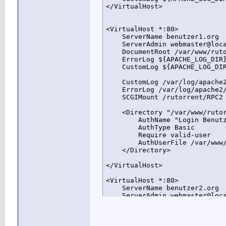
</VirtualHost>

<VirtualHost *:80>

    ServerName benutzer1.org

    ServerAdmin webmaster@loca
    DocumentRoot /var/www/ruto
    ErrorLog ${APACHE_LOG_DIR}
    CustomLog ${APACHE_LOG_DIR
    CustomLog /var/log/apache2
    ErrorLog /var/log/apache2/
    SCGIMount /rutorrent/RPC2 
    <Directory "/var/www/rutor
        AuthName "Login Benutz
        AuthType Basic

        Require valid-user

        AuthUserFile /var/www/
    </Directory>

</VirtualHost>

<VirtualHost *:80>

    ServerName benutzer2.org

    ServerAdmin webmaster@loca
    DocumentRoot /var/www/ruto
    ErrorLog ${APACHE_LOG_DIR}
    CustomLog ${APACHE_LOG_DIR