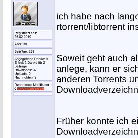
ich habe nach lange
rtorrent/libtorrent in
Registriert seit:
26.02.2010
Alter: 30
Beitr?ge: 259
Soweit geht auch al
Abgegebene Danke: 0
Erhielt 2 Danke für 2
anlege, kann er sic
Beiträge
Downloads: 37
Uploads: 0
anderen Torrents un
Nachrichten: 9
Renommee-Modifikator:
Downloadverzeichn
0
Früher konnte ich ei
Downloadverzeichnis