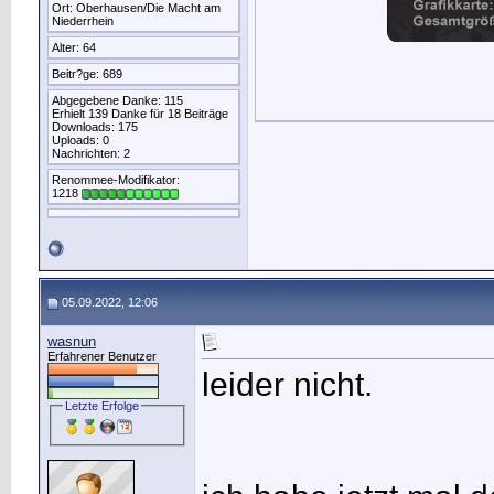
Ort: Oberhausen/Die Macht am
Niederrhein
Alter: 64
Beitr?ge: 689
Abgegebene Danke: 115
Erhielt 139 Danke für 18 Beiträge
Downloads: 175
Uploads: 0
Nachrichten: 2
Renommee-Modifikator:
1218
05.09.2022, 12:06
wasnun
Erfahrener Benutzer
leider nicht.
Letzte Erfolge