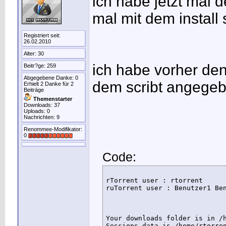
ich habe jetzt mal d
mal mit dem install 
Registriert seit:
26.02.2010
Alter: 30
ich habe vorher den 
Beitr?ge: 259
Abgegebene Danke: 0
dem scribt angegeb
Erhielt 2 Danke für 2
Beiträge
Themenstarter
Downloads: 37
Uploads: 0
Nachrichten: 9
Renommee-Modifikator:
0
Code:
rTorrent user : rtorrent

ruTorrent user : Benutzer1 Ben
Your downloads folder is in /h
Sessions data is /home/rtorren