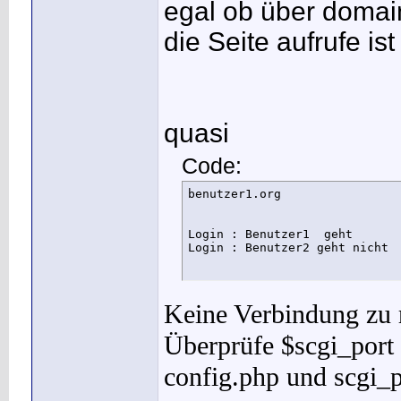
egal ob über domai
    CustomLog /var/log/apache2
    ErrorLog /var/log/apache2/
die Seite aufrufe is
    SCGIMount /rutorrent/RPC3 
    <Directory "/var/www/rutor
        AuthName "Login Benutz
        AuthType Basic

        Require valid-user

        AuthUserFile /var/www/
quasi
    </Directory>

Code:
</VirtualHost>
benutzer1.org

Login : Benutzer1  geht

Login : Benutzer2 geht nicht
Keine Verbindung zu r
Überprüfe $scgi_port 
config.php und scgi_p