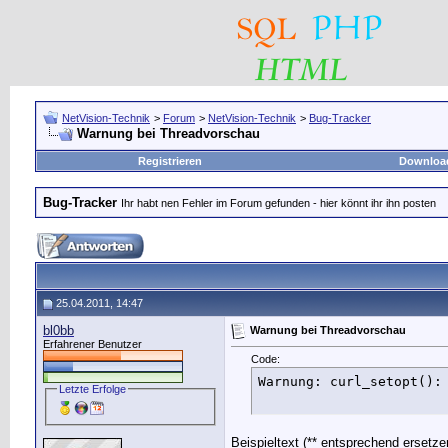
NetVision-Technik
>
Forum
>
NetVision-Technik
>
Bug-Tracker
Warnung bei Threadvorschau
Registrieren
Downloa
Bug-Tracker
Ihr habt nen Fehler im Forum gefunden - hier könnt ihr ihn posten
25.04.2011, 14:47
bl0bb
Warnung bei Threadvorschau
Erfahrener Benutzer
Code:
Warnung: curl_setopt():
Letzte Erfolge
Beispieltext (** entsprechend ersetze