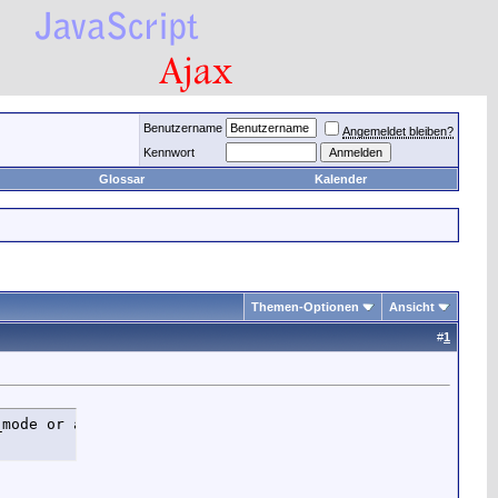
Benutzername
Angemeldet bleiben?
Kennwort
Glossar
Kalender
Themen-Optionen
Ansicht
#
1
_mode or an open_basedir is set in [path]/includes/funct