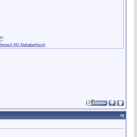
h !
 !
Bereich NV Alphabethisch
#
3