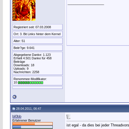
__________________
Registriert seit: 07.03.2008
Ort: 3. Bit Links hinter dem Kernel
Alter: 51
Beitr?ge: 9.641
Abgegebene Danke: 1.123
Erhielt 4.501 Danke für 458
Beiträge
Downloads: 18
Uploads: 9
Nachrichten: 2258
Renommee-Modifikator:
10
28.04.2011, 06:47
bl0bb
Erfahrener Benutzer
ist egal - da dies bei jeder Threadvors