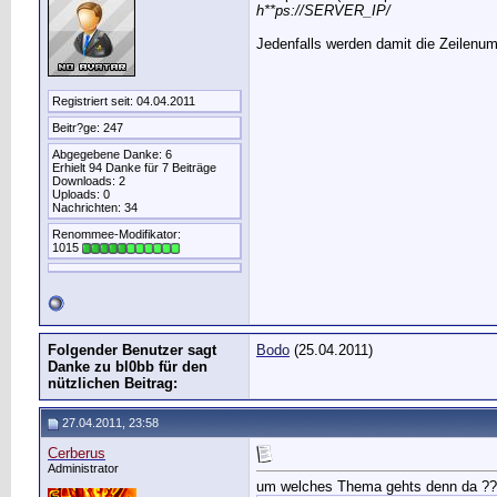
h**ps://SERVER_IP/
Jedenfalls werden damit die Zeilenum
Registriert seit: 04.04.2011
Beitr?ge: 247
Abgegebene Danke: 6
Erhielt 94 Danke für 7 Beiträge
Downloads: 2
Uploads: 0
Nachrichten: 34
Renommee-Modifikator:
1015
Folgender Benutzer sagt
Bodo
(25.04.2011)
Danke zu bl0bb für den
nützlichen Beitrag:
27.04.2011, 23:58
Cerberus
Administrator
um welches Thema gehts denn da ??