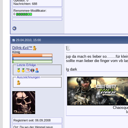
Uploads: 0
Nachrichten: 688
Renommee-Modifikator:
0
29.04.2010, 15:00
D@rk-€vil™
König
jup da mach es lieber so........für kle
sollte man lieber die finger vom vb la
Letzte Erfolge
lg dark
__________________
Auszeichnungen
Chaosque
I
Registriert seit: 06.09.2008
Ort: Da wo der Himmel neun