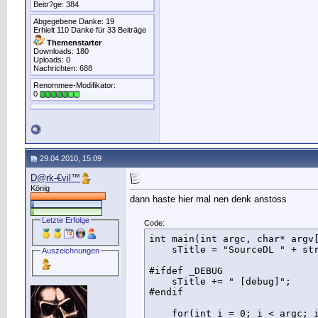
Beitr?ge: 384
Abgegebene Danke: 19
Erhielt 110 Danke für 33 Beiträge
Themenstarter
Downloads: 180
Uploads: 0
Nachrichten: 688
Renommee-Modifikator:
0
29.04.2010, 15:09
D@rk-€vil™
König
dann haste hier mal nen denk anstoss
Letzte Erfolge
Code:
int main(int argc, char* argv[
    sTitle = "SourceDL " + str
Auszeichnungen
#ifdef _DEBUG

    sTitle += " [debug]";

#endif

    for(int i = 0; i < argc; i