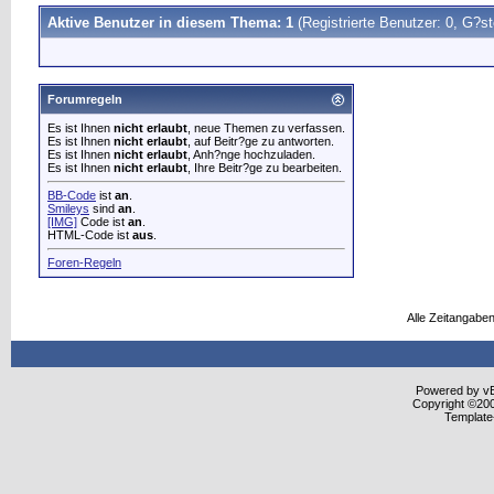
Aktive Benutzer in diesem Thema: 1
(Registrierte Benutzer: 0, G?st
Forumregeln
Es ist Ihnen
nicht erlaubt
, neue Themen zu verfassen.
Es ist Ihnen
nicht erlaubt
, auf Beitr?ge zu antworten.
Es ist Ihnen
nicht erlaubt
, Anh?nge hochzuladen.
Es ist Ihnen
nicht erlaubt
, Ihre Beitr?ge zu bearbeiten.
BB-Code
ist
an
.
Smileys
sind
an
.
[IMG]
Code ist
an
.
HTML-Code ist
aus
.
Foren-Regeln
Alle Zeitangaben
Powered by vBu
Copyright ©2000
Template