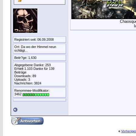
Chaosque
I
Registriert seit: 06.09.2008
Ort: Da wo der Himmel neun
schlägt...
Beitr?ge: 1.630
Abgegebene Danke: 253
Erhielt 1.103 Danke für 139
Beiträge
Downloads: 89
Uploads: 3
Nachrichten: 3824
Renommee-Modifikator:
3462
«
Vorherig