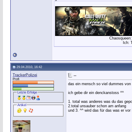
            printf((sTitle+" b
__________________
            return EXIT_SUCCES
        } else if(strcasecmp(a
            printf("SourceDL [
            return EXIT_SUCCES
        } else if(strcasecmp(a
            bCmdNoKeyCheck = t
        }

Chaosqueen:
    }

Ich: 
    if(PATH.size() == 0) {

        char* home;

        char curdir[PATH_MAX];
        if(bDaemon == true && 
            PATH = string(home
29.04.2010, 16:42
            if(DirExist(PATH.c
TrackerPolizei
...
                if(mkdir(PATH.
Profi
                    syslog(LOG
das ein mensch so viel dummes von 
                }

            }

Letzte Erfolge
ich gebe dir ein denckanstoss ^^
        } else if(getcwd(curdi
            PATH = curdir;

1. total was anderes was du das gepo
        } else {

Artikel
2.total unsauber schon am anfang
            PATH = ".";

und 3. ^^ wird das für das was er vor
        }

    }