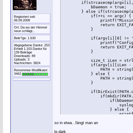
        if(strcasecmp(argv[i],
            bDaemon = true;

        } else if(strcasecmp(a
            if(++i == argc) {

Registriert seit:
                printf("Missin
06.09.2008
                return EXIT_FA
Ort: Da wo der Himmel
            }

neun schlägt...
            if(argv[i][0] != '
Beitr?ge: 1.630
                printf("Config
Abgegebene Danke: 253
                return EXIT_FA
Erhielt 1.103 Danke für
            }

139 Beiträge
Downloads: 89
Uploads: 3
            size_t iLen = strl
Nachrichten: 3824
            if(argv[i][iLen - 
                PATH = string(
Renommee-Modifikator:
            } else {

3462
                PATH = string(
            }

            if(DirExist(PATH.c
                if(mkdir(PATH.
                    if(bDaemon
                        syslog
                    } else {

                        printf
                    }

so in etwa...fängt man an
                }

            }

lg dark
        } else if(strcasecmp(a