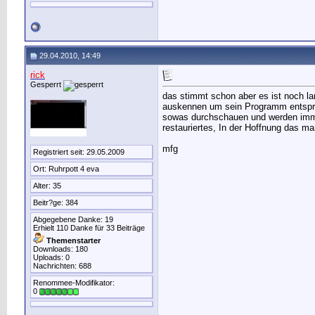
29.04.2010, 14:49
rick
Gesperrt
das stimmt schon aber es ist noch la
auskennen um sein Programm entspre
sowas durchschauen und werden immer
restauriertes, In der Hoffnung das m
mfg
Registriert seit: 29.05.2009
Ort: Ruhrpott 4 eva
Alter: 35
Beitr?ge: 384
Abgegebene Danke: 19
Erhielt 110 Danke für 33 Beiträge
Themenstarter
Downloads: 180
Uploads: 0
Nachrichten: 688
Renommee-Modifikator:
0