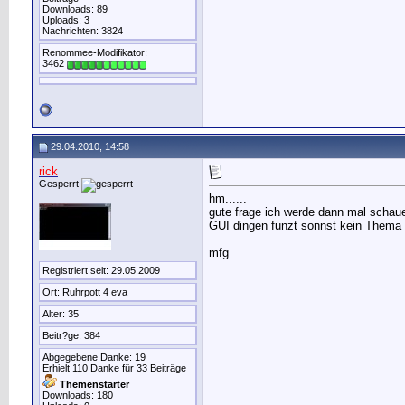
Downloads: 89
Uploads: 3
Nachrichten: 3824
Renommee-Modifikator:
3462
29.04.2010, 14:58
rick
Gesperrt
hm......
gute frage ich werde dann mal schau
GUI dingen funzt sonnst kein Thema
mfg
Registriert seit: 29.05.2009
Ort: Ruhrpott 4 eva
Alter: 35
Beitr?ge: 384
Abgegebene Danke: 19
Erhielt 110 Danke für 33 Beiträge
Themenstarter
Downloads: 180