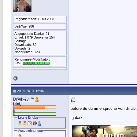
Registriert seit: 12.03.2008
Beitr?ge: 986
Abgegebene Danke: 21
Erhielt 1.079 Danke für 154
Beiträge
Downloads: 32
Uploads: 2
Nachrichten: 123
Renommee-Modifikator:
2351
29.04.2010, 16:46
D@rk-€vil™
König
before du dumme sprüche von dir ablä
lg dark
Letzte Erfolge
__________________
Auszeichnungen