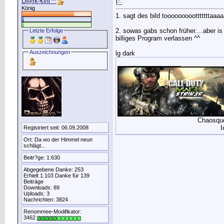
D@rk-€vil™
König
1. sagt des bild toooooooootttttttaaaaaaa
2. sowas gabs schon früher....aber is 
Letzte Erfolge
billiges Program verlassen ^^
Auszeichnungen
lg dark
__________________
Chaosque
I
Registriert seit: 06.09.2008
Ort: Da wo der Himmel neun
schlägt...
Beitr?ge: 1.630
Abgegebene Danke: 253
Erhielt 1.103 Danke für 139
Beiträge
Downloads: 89
Uploads: 3
Nachrichten: 3824
Renommee-Modifikator:
3462