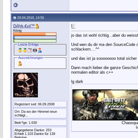
29.04.2010, 14:55
D@rk-€vil™
König
jo das ist wohl richtig...aber du wei
Und wen du dir ma den SourceCode da
Letzte Erfolge
schlackern....^^
Auszeichnungen
und das ist ja soooooooo total sicher 
Dann mach lieber die ganze Geschich
normalen editor als c++
lg dark
__________________
Registriert seit: 06.09.2008
Ort: Da wo der Himmel neun
schlägt...
Chaosque
Beitr?ge: 1.630
I
Abgegebene Danke: 253
Erhielt 1.103 Danke für 139
Beiträge