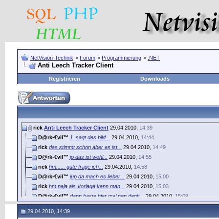
NetVision-Technik
>
Forum
>
Programmierung
>
.NET
Anti Leech Tracker Client
Registrieren
Downloads
rick
Anti Leech Tracker Client
29.04.2010,
14:39
D@rk-€vil™
1. sagt des bild...
29.04.2010,
14:44
rick
das stimmt schon aber es ist...
29.04.2010,
14:49
D@rk-€vil™
jo das ist wohl...
29.04.2010,
14:55
rick
hm...... gute frage ich...
29.04.2010,
14:58
D@rk-€vil™
jup da mach es lieber...
29.04.2010,
15:00
rick
hm naja als Vorlage kann man...
29.04.2010,
15:03
D@rk-€vil™
dann haste hier mal nen denk...
29.04.2010,
15:09
TrackerPolizei
...
29.04.2010,
16:42
29.04.2010, 14:39
D@rk-€vil™
before du dumme sprüche von...
29.04.2010,
16:46