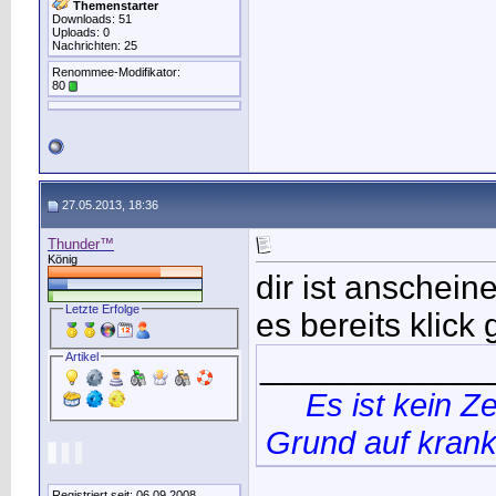
Themenstarter
Downloads: 51
Uploads: 0
Nachrichten: 25
Renommee-Modifikator:
80
27.05.2013, 18:36
Thunder™
König
dir ist anschein
Letzte Erfolge
es bereits klick
____________
Artikel
Es ist kein Z
Grund auf krank
Registriert seit: 06.09.2008