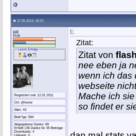
27.05.2013, 18:23
pat
Profi
Zitat:
Letzte Erfolge
Zitat von
flas
nee eben ja ne
wenn ich das d
webseite nicht.
Mache ich sie
Registriert seit: 12.01.2011
Ort: @home
so findet er s
Alter: 43
Beitr?ge: 584
Abgegebene Danke: 99
Erhielt 136 Danke für 35 Beiträge
Downloads: 4
dan mal stats v
Uploads: 0