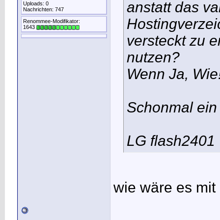
anstatt das v
Uploads: 0
Nachrichten: 747
Hostingverzei
Renommee-Modifikator:
1643
versteckt zu e
nutzen?
Wenn Ja, Wie
Schonmal ein
LG flash2401
wie wäre es mit