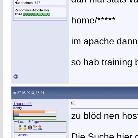
Nachrichten: 747
Renommee-Modifikator:
1643
home/*****
im apache dann 
so hab training 
27.05.2013, 18:24
Thunder™
König
zu blöd nen hos
Letzte Erfolge
Die Suche hier 
Artikel