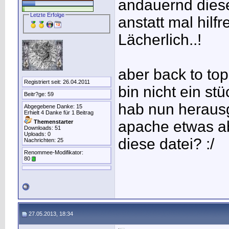
andauernd diese
Letzte Erfolge
anstatt mal hil
Lächerlich..!
aber back to topi
Registriert seit: 26.04.2011
bin nicht ein stü
Beitr?ge: 59
hab nun herausg
Abgegebene Danke: 15
Erhielt 4 Danke für 1 Beitrag
apache etwas ab
Themenstarter
Downloads: 51
Uploads: 0
diese datei? :/
Nachrichten: 25
Renommee-Modifikator:
80
27.05.2013, 18:34