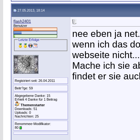
27.05.2013, 18:14
flash2401
Benutzer
nee eben ja net.
Letzte Erfolge
wenn ich das dor
webseite nicht...
Mache ich sie a
findet er sie au
Registriert seit: 26.04.2011
Beitr?ge: 59
Abgegebene Danke: 15
Erhielt 4 Danke für 1 Beitrag
Themenstarter
Downloads: 51
Uploads: 0
Nachrichten: 25
Renommee-Modifikator:
80