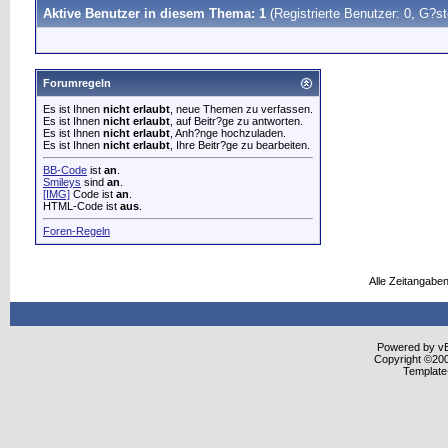
Aktive Benutzer in diesem Thema: 1
(Registrierte Benutzer: 0, G?st
Forumregeln
Es ist Ihnen
nicht erlaubt
, neue Themen zu verfassen.
Es ist Ihnen
nicht erlaubt
, auf Beitr?ge zu antworten.
Es ist Ihnen
nicht erlaubt
, Anh?nge hochzuladen.
Es ist Ihnen
nicht erlaubt
, Ihre Beitr?ge zu bearbeiten.
BB-Code
ist
an
.
Smileys
sind
an
.
[IMG]
Code ist
an
.
HTML-Code ist
aus
.
Foren-Regeln
Alle Zeitangaben
Powered by vBu
Copyright ©2000
Template