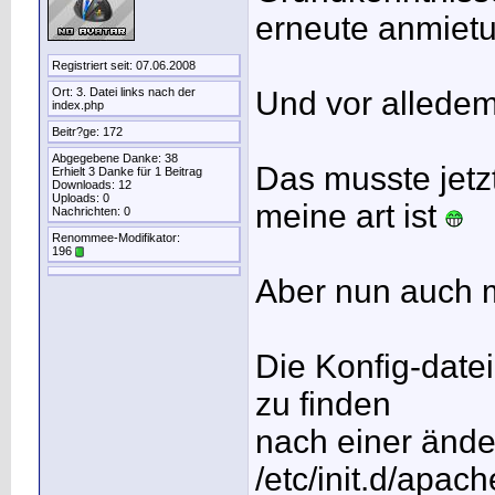
erneute anmiet
Registriert seit: 07.06.2008
Ort: 3. Datei links nach der
Und vor alledem.
index.php
Beitr?ge: 172
Abgegebene Danke: 38
Das musste jetz
Erhielt 3 Danke für 1 Beitrag
Downloads: 12
Uploads: 0
meine art ist
Nachrichten: 0
Renommee-Modifikator:
196
Aber nun auch m
Die Konfig-date
zu finden
nach einer änder
/etc/init.d/apach