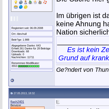
Im übrigen ist 
keine Ahnung ha
Registriert seit: 06.09.2008
Nation sicherlic
Ort: /dev/null
____________
Beitr?ge: 1.988
Abgegebene Danke: 643
Es ist kein Z
Erhielt 261 Danke für 28 Beiträge
Downloads: 68
Uploads: 0
Grund auf krank
Nachrichten: 11711
Renommee-Modifikator:
3553
Ge?ndert von Thu
27.05.2013, 18:32
flash2401
Benutzer