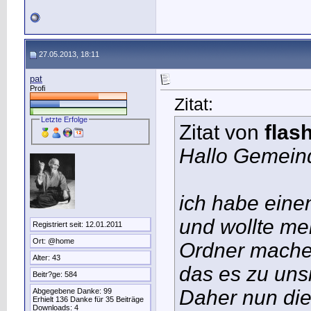
27.05.2013, 18:11
pat
Profi
Zitat:
Letzte Erfolge
Zitat von
flas
Hallo Gemein
ich habe eine
und wollte me
Registriert seit: 12.01.2011
Ort: @home
Ordner machen
Alter: 43
das es zu uns
Beitr?ge: 584
Daher nun die 
Abgegebene Danke: 99
Erhielt 136 Danke für 35 Beiträge
Downloads: 4