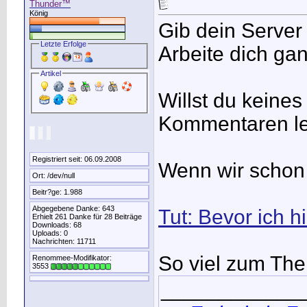
Thunder™
König
Gib dein Server
Letzte Erfolge
Arbeite dich gan
Artikel
Willst du keine
Kommentaren le
Registriert seit: 06.09.2008
Wenn wir schon d
Ort: /dev/null
Beitr?ge: 1.988
Abgegebene Danke: 643
Tut: Bevor ich h
Erhielt 261 Danke für 28 Beiträge
Downloads: 68
Uploads: 0
Nachrichten: 11711
So viel zum Them
Renommee-Modifikator:
3553
____________