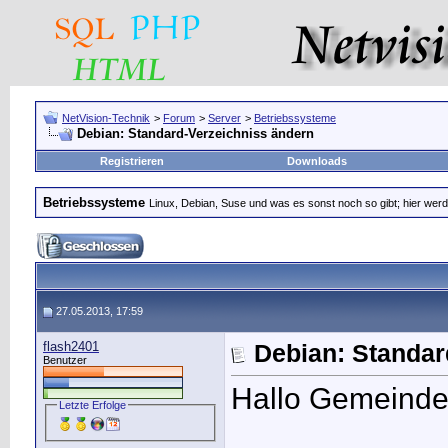
NetVision-Technik
>
Forum
>
Server
>
Betriebssysteme
Debian: Standard-Verzeichniss ändern
Registrieren
Downloads
Betriebssysteme
Linux, Debian, Suse und was es sonst noch so gibt; hier werd
27.05.2013, 17:59
flash2401
Debian: Standar
Benutzer
Hallo Gemeinde
Letzte Erfolge