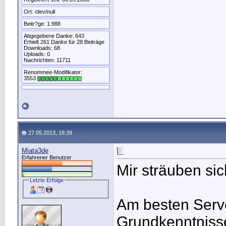
Ort: /dev/null
Beitr?ge: 1.988
Abgegebene Danke: 643
Erhielt 261 Danke für 28 Beiträge
Downloads: 68
Uploads: 0
Nachrichten: 11711
Renommee-Modifikator:
3553
27.05.2013, 18:39
Miata3de
Erfahrener Benutzer
Mir sträuben si
Letzte Erfolge
Am besten Serv
Grundkenntnisse