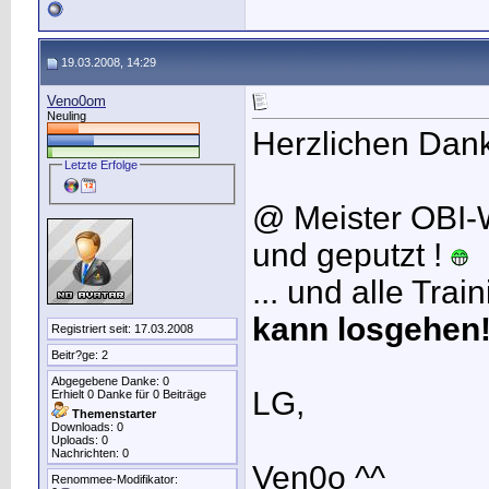
19.03.2008, 14:29
Veno0om
Neuling
Herzlichen Dan
Letzte Erfolge
@ Meister OBI-W
und geputzt !
... und alle Tra
kann losgehen
Registriert seit: 17.03.2008
Beitr?ge: 2
Abgegebene Danke: 0
LG,
Erhielt 0 Danke für 0 Beiträge
Themenstarter
Downloads: 0
Uploads: 0
Nachrichten: 0
Ven0o ^^
Renommee-Modifikator: