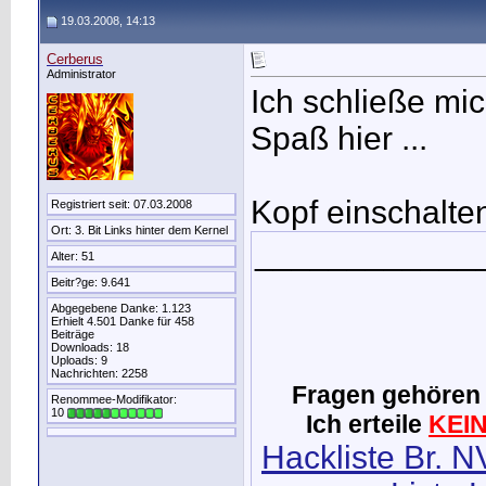
19.03.2008, 14:13
Cerberus
Administrator
Ich schließe mi
Spaß hier ...
Kopf einschalte
Registriert seit: 07.03.2008
Ort: 3. Bit Links hinter dem Kernel
____________
Alter: 51
Beitr?ge: 9.641
Abgegebene Danke: 1.123
Erhielt 4.501 Danke für 458
Beiträge
Downloads: 18
Uploads: 9
Nachrichten: 2258
Fragen gehören 
Renommee-Modifikator:
10
Ich erteile
KEI
Hackliste Br. N