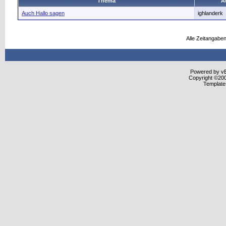
Thema
A
Auch Hallo sagen
ighlanderk
Alle Zeitangaben
Powered by vBu
Copyright ©2000
Template