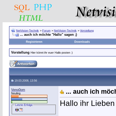
NetVision-Technik
>
Forum
>
NetVision-Technik
>
Vorstellung
... auch ich möchte "Hallo" sagen ;)
Registrieren
Downloads
Vorstellung
Hier könnt ihr euer Hallo posten :)
19.03.2008, 13:56
Veno0om
... auch ich möc
Neuling
Hallo ihr Liebe
Letzte Erfolge