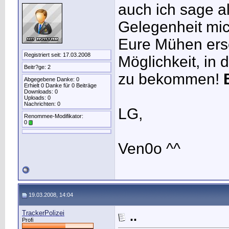
auch ich sage a
Gelegenheit mic
Eure Mühen ers
Registriert seit: 17.03.2008
Möglichkeit, in 
Beitr?ge: 2
zu bekommen!
Abgegebene Danke: 0
Erhielt 0 Danke für 0 Beiträge
Downloads: 0
Uploads: 0
Nachrichten: 0
LG,
Renommee-Modifikator:
0
Ven0o ^^
19.03.2008, 14:04
TrackerPolizei
..
Profi