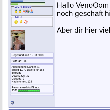
Hallo VenoOom d
Letzte Erfolge
noch geschaft hie
Artikel
Aber dir hier vie
Registriert seit: 12.03.2008
Beitr?ge: 986
Abgegebene Danke: 21
Erhielt 1.079 Danke für 154
Beiträge
Downloads: 32
Uploads: 2
Nachrichten: 123
Renommee-Modifikator:
2351