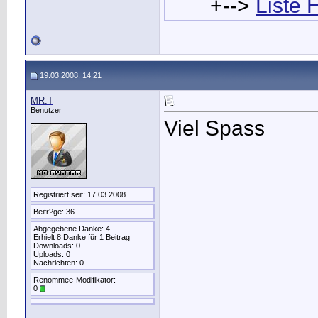
+-->
Liste 
19.03.2008, 14:21
MR.T
Benutzer
Viel Spass
Registriert seit: 17.03.2008
Beitr?ge: 36
Abgegebene Danke: 4
Erhielt 8 Danke für 1 Beitrag
Downloads: 0
Uploads: 0
Nachrichten: 0
Renommee-Modifikator:
0