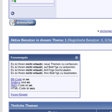
0
«
Vorherig
Aktive Benutzer in diesem Thema: 1
(Registrierte Benutzer: 0, G?st
Forumregeln
Es ist Ihnen
nicht erlaubt
, neue Themen zu verfassen.
Es ist Ihnen
nicht erlaubt
, auf Beitr?ge zu antworten.
Es ist Ihnen
nicht erlaubt
, Anh?nge hochzuladen.
Es ist Ihnen
nicht erlaubt
, Ihre Beitr?ge zu bearbeiten.
BB-Code
ist
an
.
Smileys
sind
an
.
[IMG]
Code ist
an
.
HTML-Code ist
aus
.
Foren-Regeln
?hnliche Themen