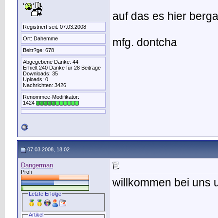
auf das es hier berg
Registriert seit: 07.03.2008
Ort: Dahemme
mfg. dontcha
Beitr?ge: 678
Abgegebene Danke: 44
Erhielt 240 Danke für 28 Beiträge
Downloads: 35
Uploads: 0
Nachrichten: 3426
Renommee-Modifikator:
1424
07.03.2008, 18:02
Dangerman
Profi
willkommen bei uns 
Letzte Erfolge
Artikel