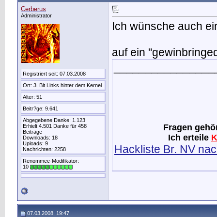
Cerberus
Administrator
Ich wünsche auch ein
auf ein "gewinbring
________________
Registriert seit: 07.03.2008
Ort: 3. Bit Links hinter dem Kernel
Alter: 51
Beitr?ge: 9.641
Abgegebene Danke: 1.123
Fragen gehö
Erhielt 4.501 Danke für 458
Beiträge
Ich erteile
K
Downloads: 18
Uploads: 9
Hackliste Br. NV nach
Nachrichten: 2258
Renommee-Modifikator:
10
07.03.2008, 19:47