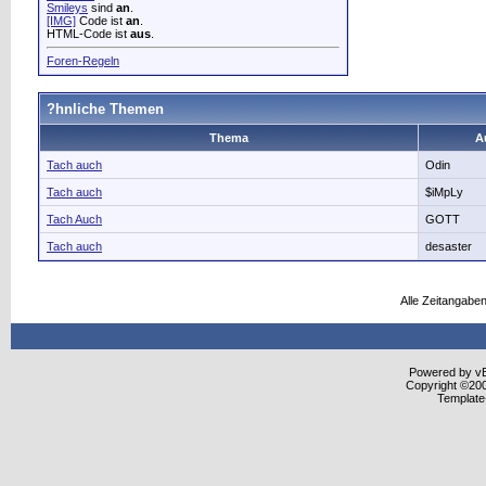
Smileys
sind
an
.
[IMG]
Code ist
an
.
HTML-Code ist
aus
.
Foren-Regeln
?hnliche Themen
Thema
A
Tach auch
Odin
Tach auch
$iMpLy
Tach Auch
GOTT
Tach auch
desaster
Alle Zeitangaben
Powered by vBu
Copyright ©2000
Template