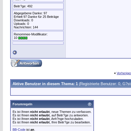
Beitr?ge: 492
Abgegebene Danke: 97
Erhielt 97 Danke für 25 Beiträge
Downloads: 0
Uploads: 0
Nachrichten: 144
Renommee-Modifikator:
10
«
Vorherig
Aktive Benutzer in diesem Thema: 1
(Registrierte Benutzer: 0, G?st
Forumregeln
Es ist Ihnen
nicht erlaubt
, neue Themen zu verfassen.
Es ist Ihnen
nicht erlaubt
, auf Beitr?ge zu antworten.
Es ist Ihnen
nicht erlaubt
, Anh?nge hochzuladen.
Es ist Ihnen
nicht erlaubt
, Ihre Beitr?ge zu bearbeiten.
BB-Code
ist
an
.