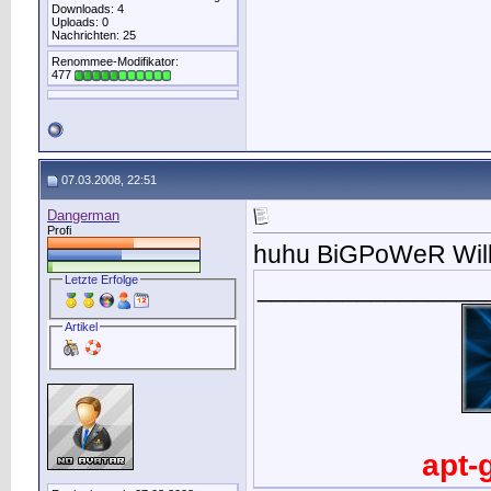
Downloads: 4
Uploads: 0
Nachrichten: 25
Renommee-Modifikator:
477
07.03.2008, 22:51
Dangerman
Profi
huhu BiGPoWeR Will
Letzte Erfolge
________________
Artikel
apt-