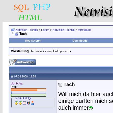
NetVision-Technik
>
Forum
>
NetVision-Technik
>
Vorstellung
Tach
Registrieren
Downloads
Vorstellung
Hier könnt ihr euer Hallo posten :)
07.03.2008, 17:59
dontcha
Tach
Profi
Will mich da hier auc
Letzte Erfolge
einige dürften mich
auch immer