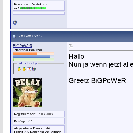
Renommee-Modifikator:
377
07.03.2008, 22:47
BiGPoWeR
Erfahrener Benutzer
Hallo
Nun ja wenn jetzt all
Letzte Erfolge
Greetz BiGPoWeR
Registriert seit: 07.03.2008
Beitr?ge: 251
Abgegebene Danke: 149
Erhielt 206 Danke für 20 Beiträge