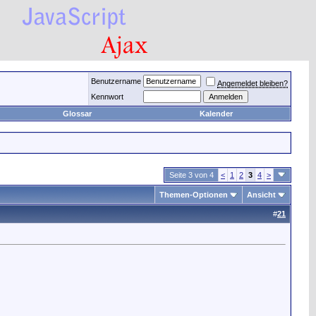
Benutzername
Angemeldet bleiben?
Kennwort
Glossar
Kalender
Seite 3 von 4
<
1
2
3
4
>
Themen-Optionen
Ansicht
#
21