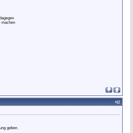
 dagegen
ge machen
#
27
gung geben.