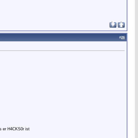
#
26
ss er H4CKS0r ist