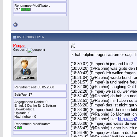
Renommee-Modifikator:
597
05.05.2008, 00:16
Pimper
Gesperrt
ik hab ralphie fragen warum er sagt 
(18:30:07) (Pimper) hi jemand hier?
(18:30:20) (@Ralphie) was gibts den
(18:30:43) (Pimper) ich wollen frage
(18:31:04) (@Ralphie) wurde bei dir 
(18:31:57) (Pimper) ja und meine fre
(18:32:06) (@Ralphie) Laughing Out L
Registriert seit: 03.05.2008
(18:32:28) (Pimper) weiss du wer war
Beitr?ge: 17
(18:32:43) (@Ralphie) da hab ich no
(18:32:51) (@Ralphie) mir haben se 
Abgegebene Danke: 0
(18:33:20) (Pimper) das ist nicht gu
Erhielt 9 Danke für 1 Beitrag
Downloads: 1
(18:33:36) (Pimper) hast du einen bil
Uploads: 0
(18:33:48) (@Ralphie) Jo Moment ich
Nachrichten: 0
(18:34:33) (@Ralphie) hier
http://img
(18:35:08) (Pimper) und weiss du we
Renommee-Modifikator:
0
(18:35:47) (@Ralphie) sicher bin ich 
(18:36:46) (Pimper) wie komm du drau