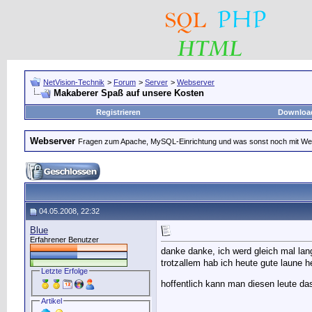
NetVision-Technik
>
Forum
>
Server
>
Webserver
Makaberer Spaß auf unsere Kosten
Registrieren
Downloa
Webserver
Fragen zum Apache, MySQL-Einrichtung und was sonst noch mit Web
04.05.2008, 22:32
Blue
Erfahrener Benutzer
danke danke, ich werd gleich mal la
trotzallem hab ich heute gute laune h
Letzte Erfolge
hoffentlich kann man diesen leute d
Artikel