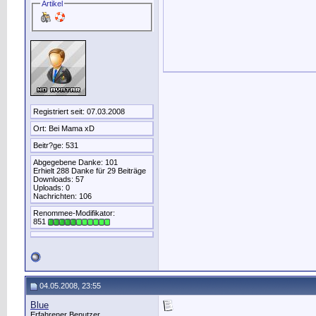
Artikel
Registriert seit: 07.03.2008
Ort: Bei Mama xD
Beitr?ge: 531
Abgegebene Danke: 101
Erhielt 288 Danke für 29 Beiträge
Downloads: 57
Uploads: 0
Nachrichten: 106
Renommee-Modifikator:
851
04.05.2008, 23:55
Blue
Erfahrener Benutzer