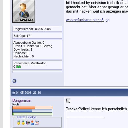
bild hacked by netvision-technik.de a
gemacht hat. Aber er hat gesagt er ha
das mit hacken weil ich anzeigen mach
whothefuckwasthiszn5.jpg
Registriert seit: 03.05.2008
Beitr?ge: 17
Abgegebene Danke: 0
Erhielt 9 Danke für 1 Beitrag
Downloads: 1
Uploads: 0
Nachrichten: 0
Renommee-Modifikator:
0
04.05.2008, 23:36
Dangerman
Profi
TrackerPolizei kenne ich persöhnlich 
__________________
Letzte Erfolge