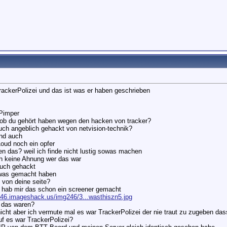
TrackerPolizei und das ist was er haben geschrieben
 Pimper
n ob du gehört haben wegen den hacken von tracker?
auch angeblich gehackt von netvision-technik?
und auch
oud noch ein opfer
en das? weil ich finde nicht lustig sowas machen
ch keine Ahnung wer das war
auch gehackt
t was gemacht haben
d von deine seite?
 hab mir das schon ein screener gemacht
246.imageshack.us/img246/3...wasthiszn5.jpg
r das waren?
nicht aber ich vermute mal es war TrackerPolizei der nie traut zu zugeben da
f es war TrackerPolizei?