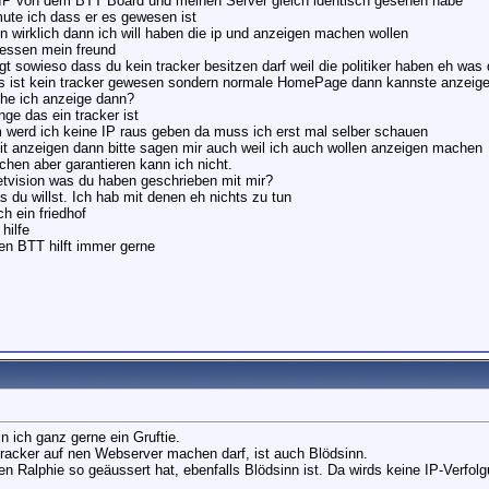
e IP von dem BTT Board und meinen Server gleich identisch gesehen habe
ute ich dass er es gewesen ist
 wirklich dann ich will haben die ip und anzeigen machen wollen
gessen mein freund
gt sowieso dass du kein tracker besitzen darf weil die politiker haben eh was
das ist kein tracker gewesen sondern normale HomePage dann kannste anzei
che ich anzeige dann?
nge das ein tracker ist
 werd ich keine IP raus geben da muss ich erst mal selber schauen
it anzeigen dann bitte sagen mir auch weil ich auch wollen anzeigen machen
chen aber garantieren kann ich nicht.
netvision was du haben geschrieben mit mir?
 du willst. Ich hab mit denen eh nichts zu tun
h ein friedhof
hilfe
en BTT hilft immer gerne
in ich ganz gerne ein Gruftie.
acker auf nen Webserver machen darf, ist auch Blödsinn.
n Ralphie so geäussert hat, ebenfalls Blödsinn ist. Da wirds keine IP-Verfol