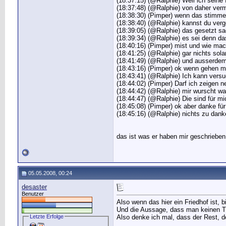
(18:37:15) (@Ralphie) Weil ich sein
(18:37:48) (@Ralphie) von daher verm
(18:38:30) (Pimper) wenn das stimmen
(18:38:40) (@Ralphie) kannst du ver
(18:39:05) (@Ralphie) das gesetzt sa
(18:39:34) (@Ralphie) es sei denn 
(18:40:16) (Pimper) mist und wie ma
(18:41:25) (@Ralphie) gar nichts sola
(18:41:49) (@Ralphie) und ausserdem
(18:43:16) (Pimper) ok wenn gehen m
(18:43:41) (@Ralphie) Ich kann versu
(18:44:02) (Pimper) Darf ich zeigen 
(18:44:42) (@Ralphie) mir wurscht was
(18:44:47) (@Ralphie) Die sind für mic
(18:45:08) (Pimper) ok aber danke für 
(18:45:16) (@Ralphie) nichts zu dank
das ist was er haben mir geschrieben
05.05.2008, 00:24
desaster
Benutzer
Also wenn das hier ein Friedhof ist, b
Und die Aussage, dass man keinen Tr
Letzte Erfolge
Also denke ich mal, dass der Rest, de