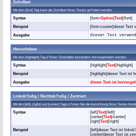
Schriftart
Mit dem [font] Tag kann die Schriftart Ihres Textes ge?ndert werden.
Syntax
[font=
Option
]
Text
[/font]
Beispiel
[font=courier]dieser Text v
Ausgabe
dieser Text verwen
Hervorheben
Mit dem [highlight] Tag k?nnen Textstellen besonders hervorgehoben werden.
Syntax
[highlight]
Text
[/highlight]
Beispiel
[highlight]dieser Text ist 
Ausgabe
dieser Text ist hervorg
Linksb?ndig / Rechtsb?ndig / Zentriert
Mit den [left], [right] und [center] Tags k?nnen Sie die Ausrichtung Ihres Textes festl
Syntax
[left]
Text
[/left]
[center]
Text
[/center]
[right]
Text
[/right]
Beispiel
[left]dieser Text ist linksb?
[center]dieser Text ist zent