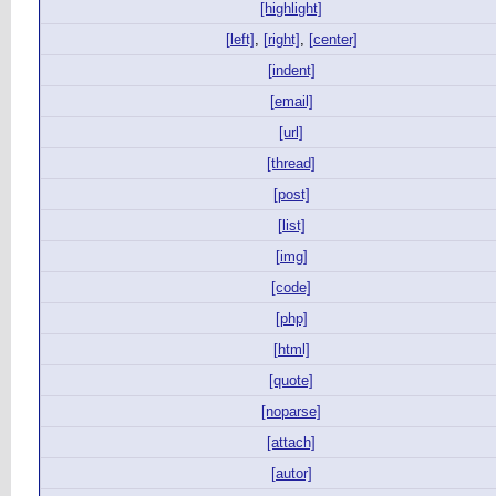
[highlight]
[left]
,
[right]
,
[center]
[indent]
[email]
[url]
[thread]
[post]
[list]
[img]
[code]
[php]
[html]
[quote]
[noparse]
[attach]
[autor]