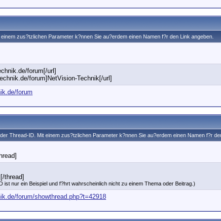
Mit einem zus?tzlichen Parameter k?nnen Sie au?erdem einen Namen f?r den Link angeben.
echnik.de/forum[/url]
technik.de/forum]NetVision-Technik[/url]
nik.de/forum
fe der Thread-ID. Mit einem zus?tzlichen Parameter k?nnen Sie au?erdem einen Namen f?r de
]
thread]
[/thread]
 ist nur ein Beispiel und f?hrt wahrscheinlich nicht zu einem Thema oder Beitrag.)
hnik.de/forum/showthread.php?t=42918