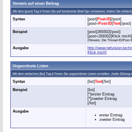
Verweis auf einen Beitrag
Mit dem [post] Tag k?nnen Sie auf bestimmte Beitr?ge verweisen, indem Sie einfa
Syntax
[post]
Post-ID
[/post]
[post=
Post-ID
]
Text
[/post]
Beispiel
[post]269302[/post]
[post=269302]Klick mich![
(Hinweis: Die Thread-ID/Post-ID
Ausgabe
http://www.netvision-tec
Klick mich!
Ungeordnete Listen
Mit dem einfachen [list] Tag k?nnen Sie ungeordnete Listen erstellen. Jeder Eintrag i
Syntax
[list]
Text
[/list]
Beispiel
[list]
[*]erster Eintrag
[*]zweiter Eintrag
[/list]
Ausgabe
erster Eintrag
zweiter Eintrag