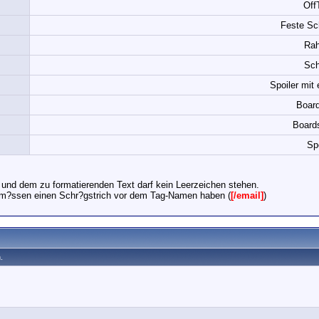
Off
Feste Sch
Ra
Sch
Spoiler mit
Boar
Board
Spo
und dem zu formatierenden Text darf kein Leerzeichen stehen.
 m?ssen einen Schr?gstrich vor dem Tag-Namen haben (
[/email]
)
.