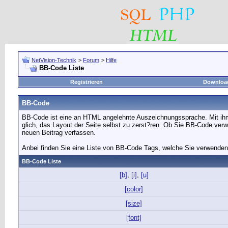
NetVision-Technik
>
Forum
>
Hilfe
BB-Code Liste
Registrieren
Downloa
BB-Code
BB-Code ist eine an HTML angelehnte Auszeichnungssprache. Mit ihm 
glich, das Layout der Seite selbst zu zerst?ren. Ob Sie BB-Code ver
neuen Beitrag verfassen.
Anbei finden Sie eine Liste von BB-Code Tags, welche Sie verwenden 
BB-Code Liste
[b]
,
[i]
,
[u]
[color]
[size]
[font]