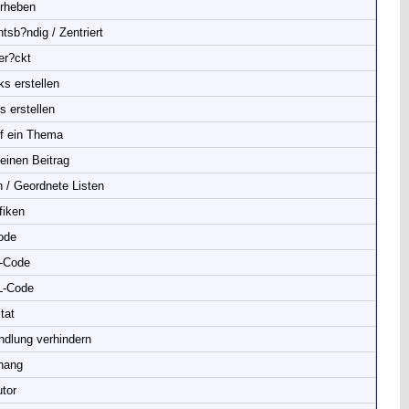
rheben
tsb?ndig / Zentriert
er?ckt
ks erstellen
s erstellen
f ein Thema
einen Beitrag
 / Geordnete Listen
fiken
ode
-Code
-Code
tat
lung verhindern
hang
tor