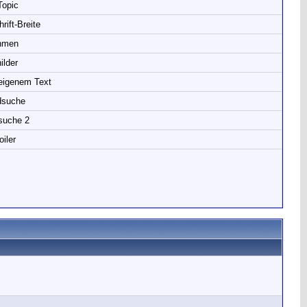
Topic
rift-Breite
hmen
ilder
 eigenem Text
dsuche
suche 2
iler