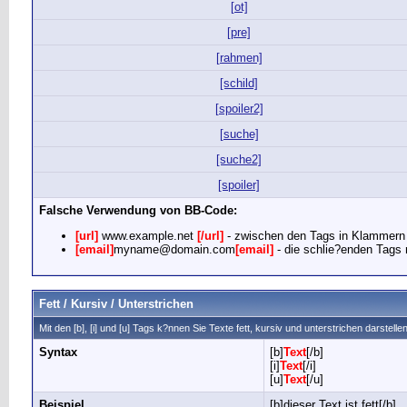
[ot]
[pre]
[rahmen]
[schild]
[spoiler2]
[suche]
[suche2]
[spoiler]
Falsche Verwendung von BB-Code:
[url]
www.example.net
[/url]
- zwischen den Tags in Klammern 
[email]
myname@domain.com
[email]
- die schlie?enden Tags
Fett / Kursiv / Unterstrichen
Mit den [b], [i] und [u] Tags k?nnen Sie Texte fett, kursiv und unterstrichen darstellen
Syntax
[b]
Text
[/b]
[i]
Text
[/i]
[u]
Text
[/u]
Beispiel
[b]dieser Text ist fett[/b]