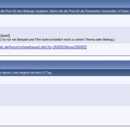
ch die Post-ID des Beitrags angeben. Wenn Sie die Post-ID als Parameter verwenden, k?nne
/post]
 ist nur ein Beispiel und f?hrt wahrscheinlich nicht zu einem Thema oder Beitrag.)
hnik.de/forum/showthread.php?p=269302#post269302
n dieser Liste beginnt mit dem [*] Tag.