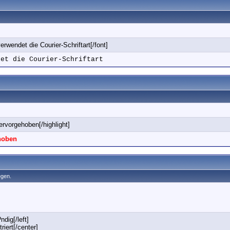
erwendet die Courier-Schriftart[/font]
det die Courier-Schriftart
hervorgehoben[/highlight]
ehoben
egen.
ndig[/left]
riert[/center]