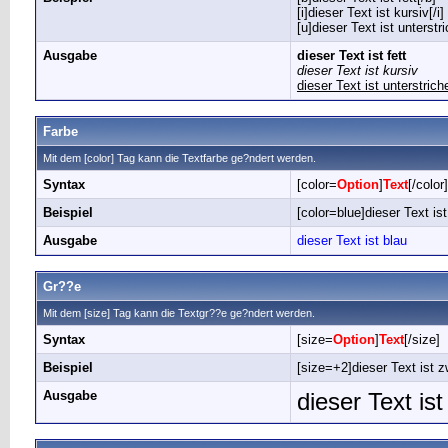
[i]dieser Text ist kursiv[/i]
[u]dieser Text ist unterstr
Ausgabe
dieser Text ist fett
dieser Text ist kursiv
dieser Text ist unterstrich
Farbe
Mit dem [color] Tag kann die Textfarbe ge?ndert werden.
Syntax
[color=
Option
]
Text
[/color]
Beispiel
[color=blue]dieser Text ist
Ausgabe
dieser Text ist blau
Gr??e
Mit dem [size] Tag kann die Textgr??e ge?ndert werden.
Syntax
[size=
Option
]
Text
[/size]
Beispiel
[size=+2]dieser Text ist z
Ausgabe
dieser Text is