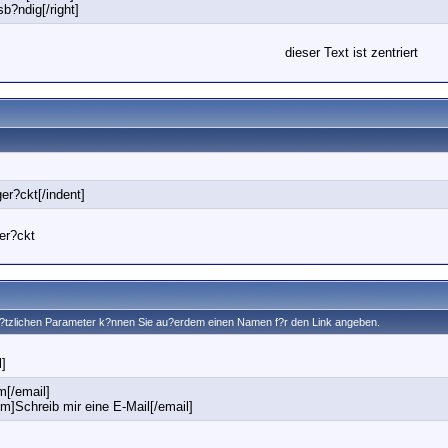
sb?ndig[/right]
dieser Text ist zentriert
ger?ckt[/indent]
ger?ckt
us?tzlichen Parameter k?nnen Sie au?erdem einen Namen f?r den Link angeben.
l]
[/email]
]Schreib mir eine E-Mail[/email]