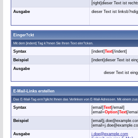
[right]dieser Text ist recht
Ausgabe
dieser Text ist linksb?ndig
Einger?ckt
Mit dem [indent] Tag k?nnen Sie Ihren Text einr?cken.
Syntax
[indent]
Text
[/indent]
Beispiel
[indent]dieser Text ist ein
Ausgabe
dieser Text ist ein
E-Mail-Links erstellen
Das E-Mail-Tag erm?glicht Ihnen das Verlinken von E-Mail-Adressen. Mit einem z
Syntax
[email]
Text
[/email]
[email=
Option
]
Text
[/emai
Beispiel
[email]j.doe@example.com
[email=j.doe@example.com
Ausgabe
j.doe@example.com