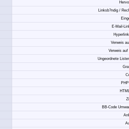
Hervo
Linksb?ndig / Rech
Eing
E-Mail-Lin
Hyperlink
Verweis au
Verweis auf 
Ungeordnete Listen
Gra
C
PHP
HTML
Zi
BB-Code Umwand
An
Au