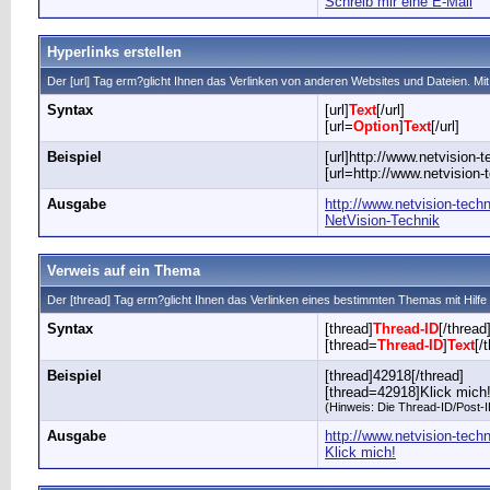
Schreib mir eine E-Mail
Hyperlinks erstellen
Der [url] Tag erm?glicht Ihnen das Verlinken von anderen Websites und Dateien. 
Syntax
[url]
Text
[/url]
[url=
Option
]
Text
[/url]
Beispiel
[url]http://www.netvision-t
[url=http://www.netvision-
Ausgabe
http://www.netvision-tech
NetVision-Technik
Verweis auf ein Thema
Der [thread] Tag erm?glicht Ihnen das Verlinken eines bestimmten Themas mit Hil
Syntax
[thread]
Thread-ID
[/thread
[thread=
Thread-ID
]
Text
[/
Beispiel
[thread]42918[/thread]
[thread=42918]Klick mich!
(Hinweis: Die Thread-ID/Post-ID
Ausgabe
http://www.netvision-tec
Klick mich!