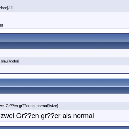
ichen[/u]
en
 blau[/color]
wei Gr??en gr??er als normal[/size]
t zwei Gr??en gr??er als normal