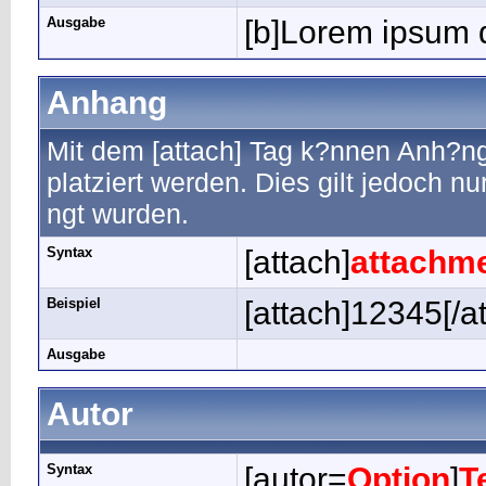
Ausgabe
[b]Lorem ipsum d
Anhang
Mit dem [attach] Tag k?nnen Anh?nge
platziert werden. Dies gilt jedoch n
ngt wurden.
Syntax
[attach]
attachme
Beispiel
[attach]12345[/a
Ausgabe
Autor
Syntax
[autor=
Option
]
T