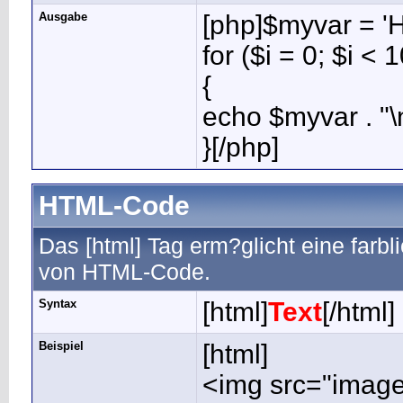
Ausgabe
[php]$myvar = 'H
for ($i = 0; $i < 
{
echo $myvar . "\
}[/php]
HTML-Code
Das [html] Tag erm?glicht eine farb
von HTML-Code.
Syntax
[html]
Text
[/html]
Beispiel
[html]
<img src="image.