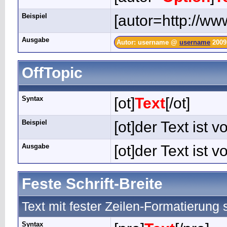
Beispiel
[autor=http://ww
Ausgabe
Autor: username @
username
2009.
OffTopic
Syntax
[ot]
Text
[/ot]
Beispiel
[ot]der Text ist 
Ausgabe
[ot]der Text ist 
Feste Schrift-Breite
Text mit fester Zeilen-Formatierung
Syntax