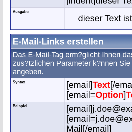
[indent]dieser Te
Ausgabe
dieser Text is
E-Mail-Links erstellen
Das E-Mail-Tag erm?glicht Ihnen da
zus?tzlichen Parameter k?nnen Sie
angeben.
Syntax
[email]
Text
[/emai
[email=
Option
]
T
Beispiel
[email]j.doe@ex
[email=j.doe@ex
Mail[/email]