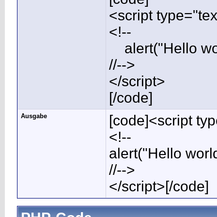
<script type="tex
<!--
alert("Hello wor
//-->
</script>
[/code]
Ausgabe
[code]<script typ
<!--
alert("Hello world
//-->
</script>[/code]