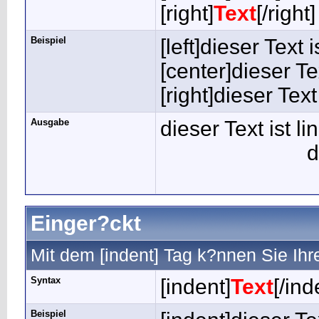
[right]
Text
[/right]
Beispiel
[left]dieser Text i
[center]dieser Tex
[right]dieser Text
Ausgabe
dieser Text ist l
d
Einger?ckt
Mit dem [indent] Tag k?nnen Sie Ihr
Syntax
[indent]
Text
[/ind
Beispiel