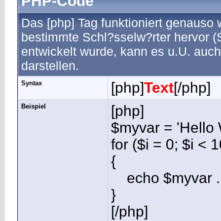
PHP-Code
Das [php] Tag funktioniert genauso 
bestimmte Schl?sselw?rter hervor (
entwickelt wurde, kann es u.U. auc
darstellen.
Syntax
[php]
Text
[/php]
Beispiel
[php]
$myvar = 'Hello 
for ($
i = 0; $i < 
{
echo $myvar . 
}
[/php]