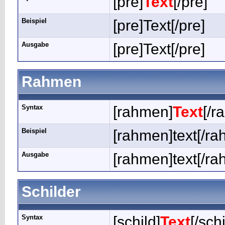
[pre]
Text
[/pre]
Beispiel
[pre]Text[/pre]
Ausgabe
[pre]Text[/pre]
Rahmen
Syntax
[rahmen]
Text
[/r
Beispiel
[rahmen]text[/r
Ausgabe
[rahmen]text[/r
Schilder
Syntax
[schild]
Text
[/schi