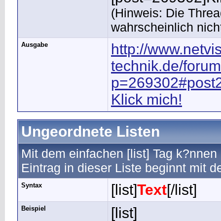
(Hinweis: Die Thread
wahrscheinlich nich
Ausgabe
http://www.netvi
technik.de/foru
p=269302#post
Klick mich!
Ungeordnete Listen
Mit dem einfachen [list] Tag k?nnen
Eintrag in dieser Liste beginnt mit d
Syntax
[list]
Text
[/list]
Beispiel
[list]