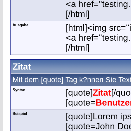
<a href="testing
[/html]
Ausgabe
[html]<img src="
<a href="testing
[/html]
Zitat
Mit dem [quote] Tag k?nnen Sie Text
Syntax
[quote]
Zitat
[/quo
[quote=
Benutz
Beispiel
[quote]Lorem ips
[quote=John Doe