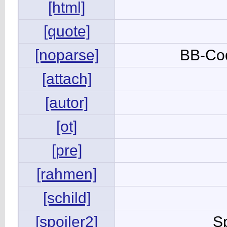
[html]
[quote]
[noparse]
BB-Co
[attach]
[autor]
[ot]
[pre]
[rahmen]
[schild]
[spoiler2]
Sp