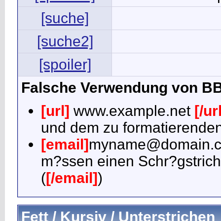
[suche]
[suche2]
[spoiler]
Falsche Verwendung von B
[url]
www.example.net
[/ur
und dem zu formatierenden 
[email]
myname@domain.
m?ssen einen Schr?gstric
(
[/email]
)
Fett / Kursiv / Unterstrichen