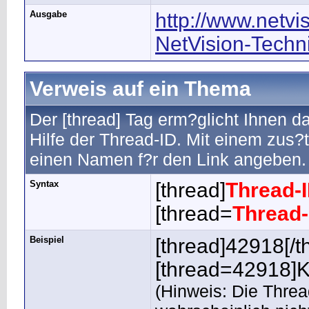
Ausgabe
http://www.netvi
NetVision-Techn
Verweis auf ein Thema
Der [thread] Tag erm?glicht Ihnen 
Hilfe der Thread-ID. Mit einem zus
einen Namen f?r den Link angeben.
Syntax
[thread]
Thread-
[thread=
Thread-
Beispiel
[thread]42918[/t
[thread=42918]Kl
(Hinweis: Die Thread