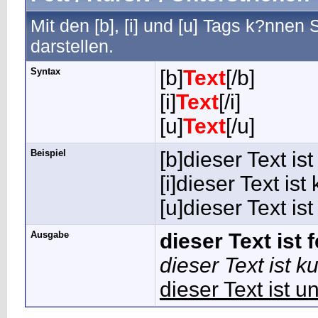
Mit den [b], [i] und [u] Tags k?nnen 
darstellen.
Syntax
[b]
Text
[/b]
[i]
Text
[/i]
[u]
Text
[/u]
Beispiel
[b]dieser Text ist 
[i]dieser Text ist 
[u]dieser Text ist
Ausgabe
dieser Text ist f
dieser Text ist ku
dieser Text ist u