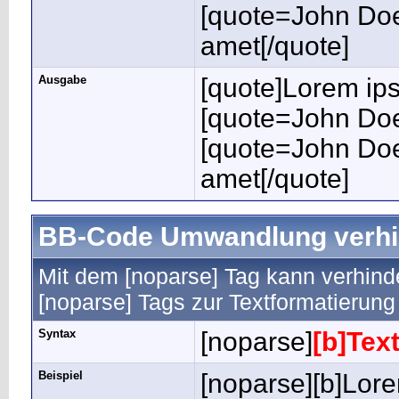
[quote=John Doe
amet[/quote]
Ausgabe
[quote]Lorem ips
[quote=John Doe
[quote=John Doe
amet[/quote]
BB-Code Umwandlung verhi
Mit dem [noparse] Tag kann verhind
[noparse] Tags zur Textformatierun
Syntax
[noparse]
[b]Text
Beispiel
[noparse][b]Lore