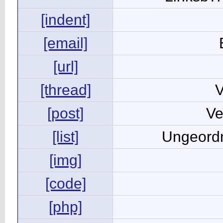
[indent]
[email]
[url]
[thread]
V
[post]
Ve
[list]
Ungeordn
[img]
[code]
[php]