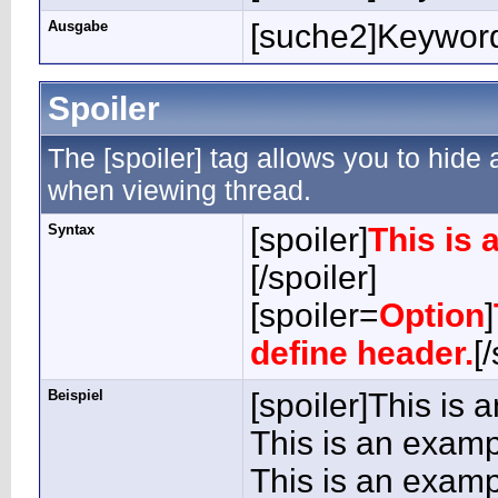
Ausgabe
[suche2]Keyword
Spoiler
The [spoiler] tag allows you to hide
when viewing thread.
Syntax
[spoiler]
This is 
[/spoiler]
[spoiler=
Option
]
define header.
[
Beispiel
[spoiler]This is 
This is an examp
This is an examp