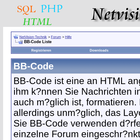
NetVision-Technik
>
Forum
>
Hilfe
BB-Code Liste
Registrieren
Downloads
BB-Code
BB-Code ist eine an HTML an
ihm k?nnen Sie Nachrichten i
auch m?glich ist, formatieren.
allerdings unm?glich, das Layo
Sie BB-Code verwenden d?rfen
einzelne Forum eingeschr?nkt