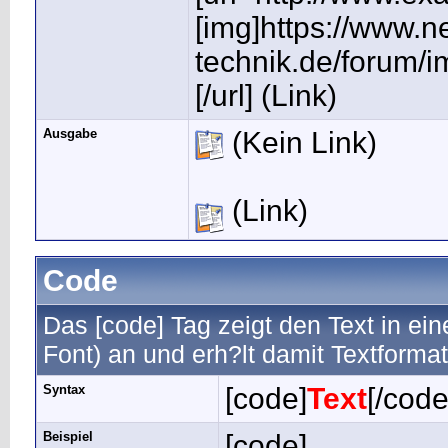
[img]https://www.ne
technik.de/forum/i
[/url] (Link)
Ausgabe
(Kein Link)
(Link)
Code
Das [code] Tag zeigt den Text in ei
Font) an und erh?lt damit Textforma
Syntax
[code]
Text
[/code
Beispiel
[code]