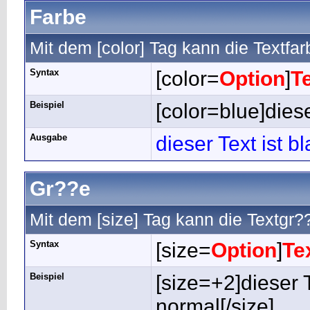
Farbe
Mit dem [color] Tag kann die Textfa
Syntax
[color=
Option
]
T
Beispiel
[color=blue]diese
Ausgabe
dieser Text ist b
Gr??e
Mit dem [size] Tag kann die Textgr
Syntax
[size=
Option
]
Te
Beispiel
[size=+2]dieser 
normal[/size]