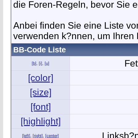
die Foren-Regeln, bevor Sie e
Anbei finden Sie eine Liste v
verwenden k?nnen, um Ihren B
BB-Code Liste
Fet
[b]
,
[i]
,
[u]
[color]
[size]
[font]
[highlight]
Linksb?n
[left]
,
[right]
,
[center]