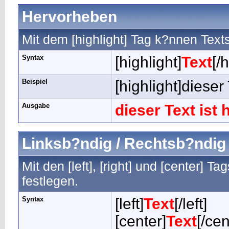
Hervorheben
Mit dem [highlight] Tag k?nnen Tex
Syntax
[highlight]
Text
[/
Beispiel
[highlight]dieser
Ausgabe
dieser Text ist
Linksb?ndig / Rechtsb?ndig /
Mit den [left], [right] und [center] 
festlegen.
Syntax
[left]
Text
[/left]
[center]
Text
[/cen