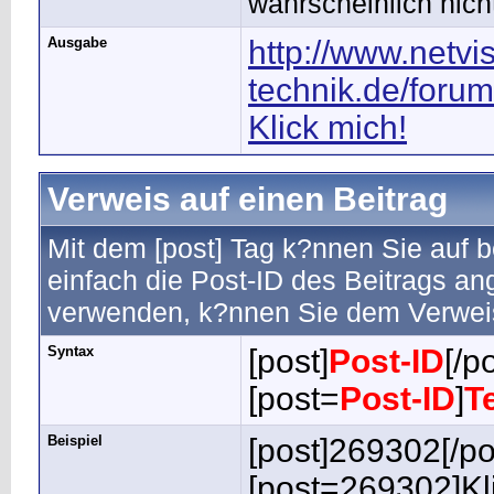
wahrscheinlich nich
Ausgabe
http://www.netvi
technik.de/foru
Klick mich!
Verweis auf einen Beitrag
Mit dem [post] Tag k?nnen Sie auf 
einfach die Post-ID des Beitrags a
verwenden, k?nnen Sie dem Verwei
Syntax
[post]
Post-ID
[/p
[post=
Post-ID
]
T
Beispiel
[post]269302[/po
[post=269302]Kli