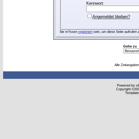
Kennwort:
Angemeldet bleiben?
Sie m?ssen
registriert
sein, um diese Seite aufrufen 
Gehe zu
Alle Zeitangaben
Powered by vBu
Copyright ©2000
Template