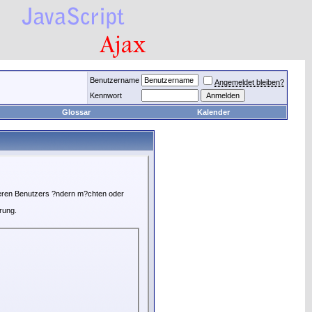
Benutzername
Angemeldet bleiben?
Kennwort
Glossar
Kalender
nderen Benutzers ?ndern m?chten oder
rung.