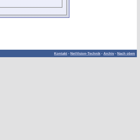
Kontakt
-
NetVision-Technik
-
Archiv
-
Nach oben