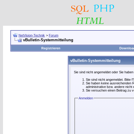
NetVision-Technik
>
Forum
vBulletin-Systemmitteilung
Registrieren
Downloa
vBulletin-Systemmitteilung
Sie sind nicht angemeldet oder Sie haben
Sie sind nicht angemeldet. Bitte f
Sie haben keine ausreichenden Re
administrative bzw. andere nicht 
Sie versuchen einen Beitrag zu v
Anmelden