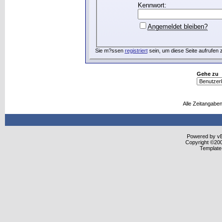
Kennwort:
Angemeldet bleiben?
Sie m?ssen
registriert
sein, um diese Seite aufrufen 
Gehe zu
Alle Zeitangaben
Powered by vBu
Copyright ©2000
Template