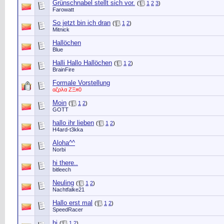
Grünschnabel stellt sich vor.
(
1
2
3
)
Farowatt
So jetzt bin ich dran
(
1
2
)
Mitnick
Hallöchen
Blue
Halli Hallo Hallöchen
(
1
2
)
BrainFire
Formale Vorstellung
αζρλα ΖΞя0
Moin
(
1
2
)
GOTT
hallo ihr lieben
(
1
2
)
H4ard-t3kka
Aloha^^
Norbi
hi there..
bitleech
Neuling
(
1
2
)
Nachtfalke21
Hallo erst mal
(
1
2
)
SpeedRacer
hi
(
1
2
)