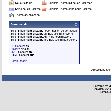
Neue Beitr?ge
Beliebtes Thema mit neuen Beitr?gen
Keine neuen Beitr?ge
Beliebtes Thema ohne neue Beitr?ge
Thema geschlossen
Forumregeln
Es ist Ihnen
nicht erlaubt
, neue Themen zu verfassen.
Es ist Ihnen
nicht erlaubt
, auf Beitr?ge zu antworten.
Es ist Ihnen
nicht erlaubt
, Anh?nge hochzuladen.
Es ist Ihnen
nicht erlaubt
, Ihre Beitr?ge zu bearbeiten.
BB-Code
ist
an
.
Smileys
sind
an
.
[IMG]
Code ist
an
.
HTML-Code ist
aus
.
Foren-Regeln
Alle Zeitangaben
Powered by vBu
Copyright ©2000
Template