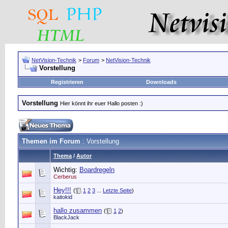
NetVision-Technik
>
Forum
>
NetVision-Technik
Vorstellung
Registrieren
Downloads
Vorstellung
Hier könnt ihr euer Hallo posten :)
Themen im Forum
: Vorstellung
Thema
/
Autor
Wichtig:
Boardregeln
Cerberus
Hey!!!
(
1
2
3
...
Letzte Seite
)
kaitokid
hallo zusammen
(
1
2
)
BlackJack