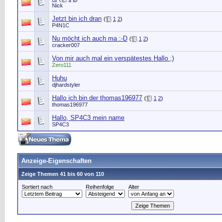
Nick
Jetzt bin ich dran
(
1
2
)
P4N1C
Nu möcht ich auch ma :-D
(
1
2
)
cracker007
Von mir auch mal ein verspätestes Hallo ;)
Zero111
Huhu
djhardstyler
Hallo ich bin der thomas196977
(
1
2
)
thomas196977
Hallo, SP4C3 mein name
SP4C3
Anzeige-Eigenschaften
Zeige Themen 41 bis 60 von 110
Sortiert nach
Reihenfolge
Alter