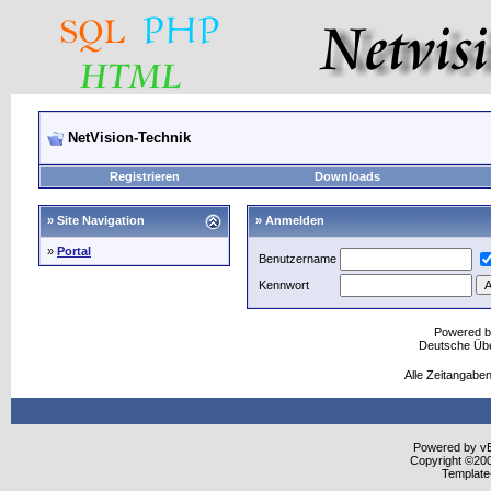
NetVision-Technik
Registrieren
Downloads
» Site Navigation
» Anmelden
»
Portal
Benutzername
Kennwort
Powered 
Deutsche Üb
Alle Zeitangaben
Powered by vBu
Copyright ©2000
Template